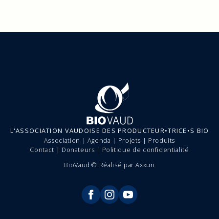
L'ASSOCIATION VAUDOISE DES PRODUCTEUR•TRICE•S BIO
Association
|
Agenda
|
Projets
|
Produits
Contact
|
Donateurs
|
Politique de confidentialité
BioVaud © Réalisé par
Axxun